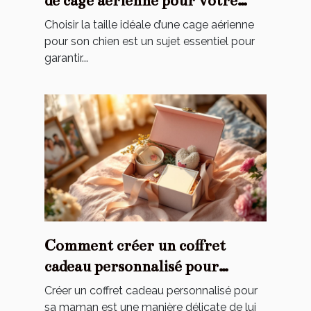
de cage aérienne pour votre
chien ?
Choisir la taille idéale d’une cage aérienne
pour son chien est un sujet essentiel pour
garantir...
Comment créer un coffret
cadeau personnalisé pour
toucher le cœur de maman ?
Créer un coffret cadeau personnalisé pour
sa maman est une manière délicate de lui