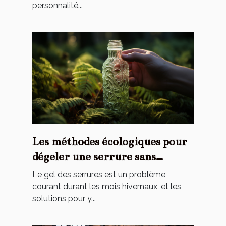
personnalité...
Les méthodes écologiques pour
dégeler une serrure sans
endommager l'environnement
Le gel des serrures est un problème
courant durant les mois hivernaux, et les
solutions pour y...