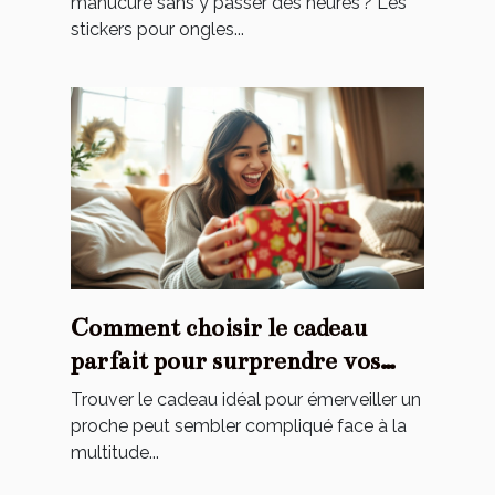
manucure sans y passer des heures ? Les
stickers pour ongles...
Comment choisir le cadeau
parfait pour surprendre vos
proches ?
Trouver le cadeau idéal pour émerveiller un
proche peut sembler compliqué face à la
multitude...