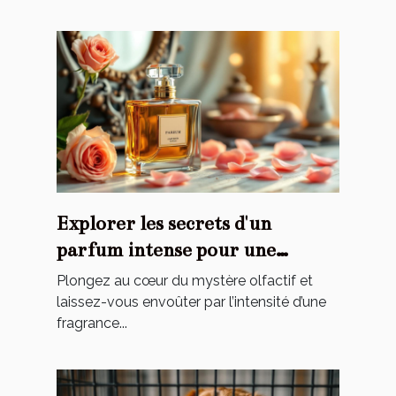
Explorer les secrets d'un
parfum intense pour une
élégance éternelle
Plongez au cœur du mystère olfactif et
laissez-vous envoûter par l’intensité d’une
fragrance...