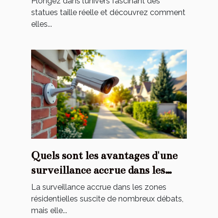
Plongez dans l’univers fascinant des
statues taille réelle et découvrez comment
elles...
Quels sont les avantages d'une
surveillance accrue dans les
zones résidentielles ?
La surveillance accrue dans les zones
résidentielles suscite de nombreux débats,
mais elle...