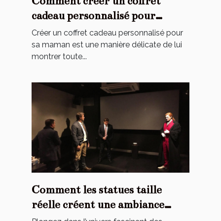
Comment créer un coffret
cadeau personnalisé pour
toucher le cœur de maman ?
Créer un coffret cadeau personnalisé pour
sa maman est une manière délicate de lui
montrer toute...
Comment les statues taille
réelle créent une ambiance
cinématographique chez vous ?