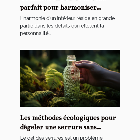
parfait pour harmoniser
l'ambiance de votre maison
L'harmonie d'un intérieur réside en grande
partie dans les détails qui reflètent la
personnalité...
Les méthodes écologiques pour
dégeler une serrure sans
endommager l'environnement
Le gel des serrures est un problème