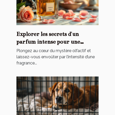
Explorer les secrets d'un
parfum intense pour une
élégance éternelle
Plongez au cœur du mystère olfactif et
laissez-vous envoûter par l’intensité d’une
fragrance...