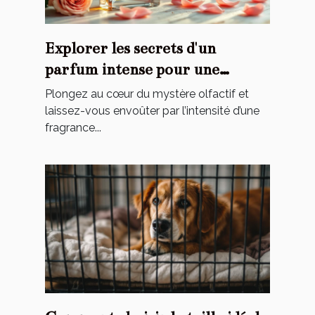
Explorer les secrets d'un
parfum intense pour une
élégance éternelle
Plongez au cœur du mystère olfactif et
laissez-vous envoûter par l’intensité d’une
fragrance...