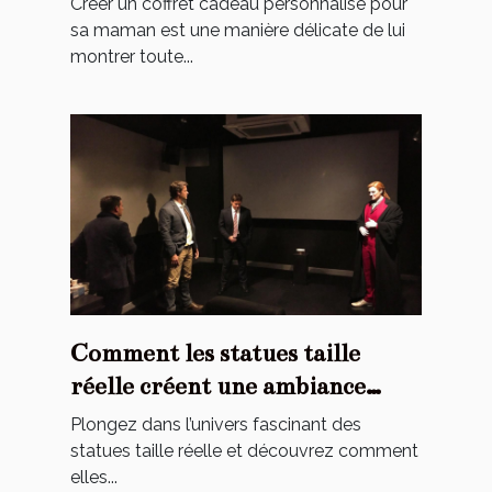
Créer un coffret cadeau personnalisé pour
sa maman est une manière délicate de lui
montrer toute...
Comment les statues taille
réelle créent une ambiance
cinématographique chez vous ?
Plongez dans l’univers fascinant des
statues taille réelle et découvrez comment
elles...