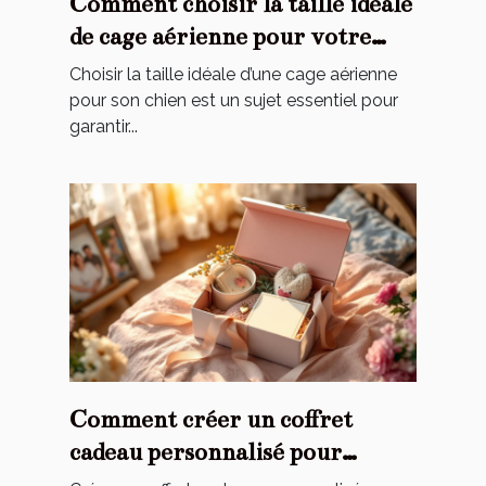
Comment choisir la taille idéale
de cage aérienne pour votre
chien ?
Choisir la taille idéale d’une cage aérienne
pour son chien est un sujet essentiel pour
garantir...
Comment créer un coffret
cadeau personnalisé pour
toucher le cœur de maman ?