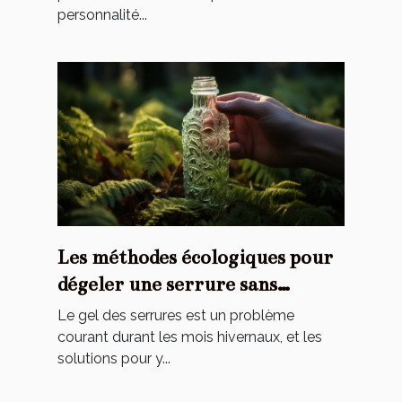
personnalité...
Les méthodes écologiques pour
dégeler une serrure sans
endommager l'environnement
Le gel des serrures est un problème
courant durant les mois hivernaux, et les
solutions pour y...