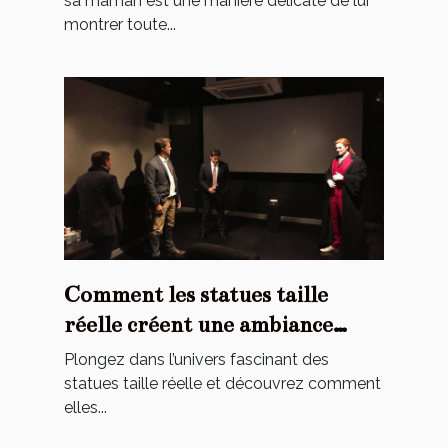
sa maman est une manière délicate de lui
montrer toute...
Comment les statues taille
réelle créent une ambiance
cinématographique chez vous ?
Plongez dans l’univers fascinant des
statues taille réelle et découvrez comment
elles...