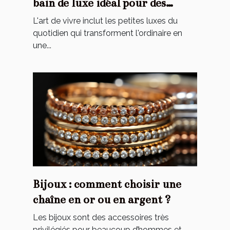
bain de luxe idéal pour des
moments de détente uniques ?
L'art de vivre inclut les petites luxes du
quotidien qui transforment l'ordinaire en
une...
Bijoux : comment choisir une
chaîne en or ou en argent ?
Les bijoux sont des accessoires très
privilégiés pour beaucoup d’hommes et