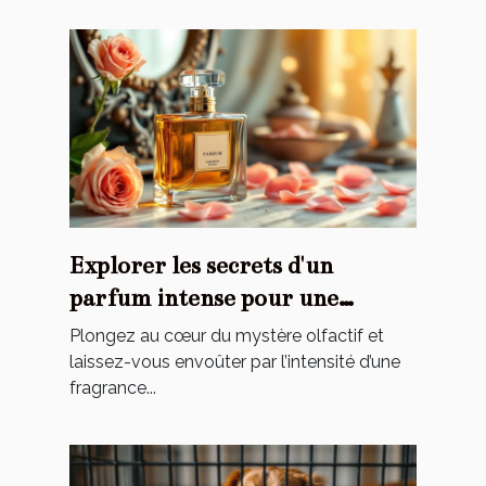
Explorer les secrets d'un
parfum intense pour une
élégance éternelle
Plongez au cœur du mystère olfactif et
laissez-vous envoûter par l’intensité d’une
fragrance...